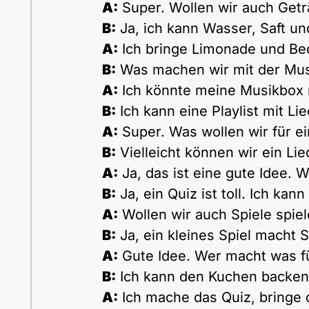
A:
Super. Wollen wir auch Getr
B:
Ja, ich kann Wasser, Saft un
A:
Ich bringe Limonade und Bec
B:
Was machen wir mit der Mus
A:
Ich könnte meine Musikbox 
B:
Ich kann eine Playlist mit L
A:
Super. Was wollen wir für 
B:
Vielleicht können wir ein Lie
A:
Ja, das ist eine gute Idee. 
B:
Ja, ein Quiz ist toll. Ich kan
A:
Wollen wir auch Spiele spie
B:
Ja, ein kleines Spiel macht S
A:
Gute Idee. Wer macht was fü
B:
Ich kann den Kuchen backen
A:
Ich mache das Quiz, bringe 