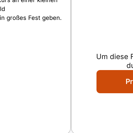
rs an einer kleinen
ld
ein großes Fest geben.
Um diese F
d
Pr