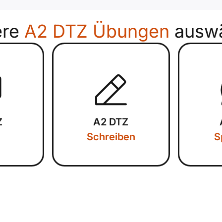
ere
A2 DTZ Übungen
auswä
Z
A2 DTZ
Schreiben
S