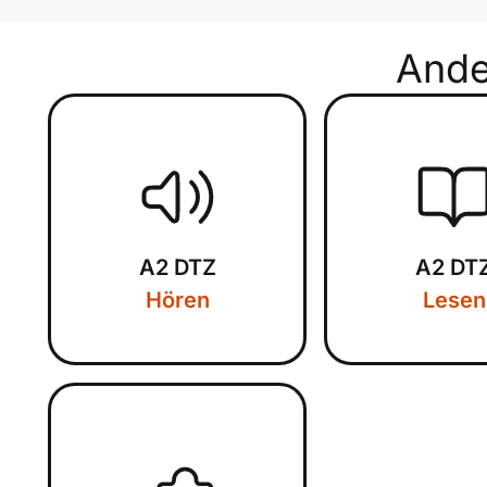
And
A2 DTZ
A2 DT
Hören
Lesen