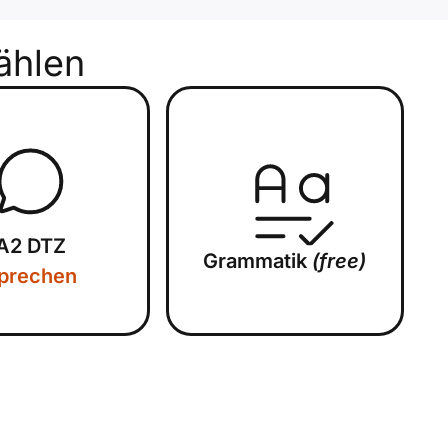
hlen
A2 DTZ
Grammatik
(free)
prechen