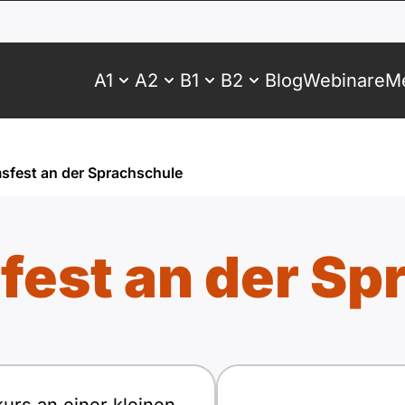
A1
A2
B1
B2
Blog
Webinare
Me
sfest an der Sprachschule
fest an der Sp
Antwortboben