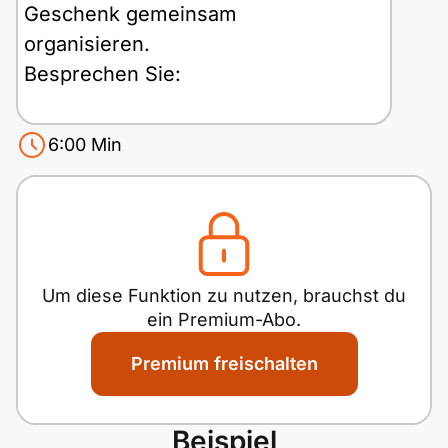
Polnisch
Geschenk gemeinsam
A2 ÖIF
Pflege (telc)
B1 telc
organisieren.
Mehr Tools
B2 telc
Besprechen Sie:
B1 Goethe
Online-Kurse
B2 Goethe
Was?
6:00
Min
B1 ÖIF
Einbürgerungstest
Wann?
B2 Pflege (telc)
Wer?
Antwortboben
Wörter:
0
B1 ÖSD
Spiele
B1 Pflege (telc)
Schulen & Kurse
Um diese Funktion zu nutzen, brauchst du
ein Premium-Abo.
Lebenslauf erstellen
Premium freischalten
Motivationsbriefe
Beispiel