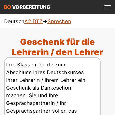
Einloggen
ist kostenlos?
Deutsch
A2 DTZ
->
Sprechen
DTZ
A1
Allgemein
Geschenk für die
Deutsch
A1 Allgemein
Lehrerin / den Lehrer
A2
Beruf
Englisch
A1 DTZ
Ihre Klasse möchte zum
A2 Allgemein
telc
B1
Abschluss Ihres Deutschkurses
Türkisch
A1 telc
Ihrer Lehrerin / Ihrem Lehrer ein
A2 DTZ
Goethe
B1 Allgemein
B2
Ukrainisch
Geschenk als Dankeschön
A1 Goethe
A2 telc
machen. Sie und Ihre
ÖIF
B1 DTZ
Blog
B2 Allgemein
Russisch
Gesprächspartnerin / Ihr
A1 ÖIF
A2 Goethe
ÖSD
Gesprächspartner sollen das
B1 Beruf
Webinare
B2 Beruf