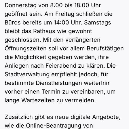
Polnisch
Donnerstag von 8:00 bis 18:00 Uhr
A2 ÖIF
Pflege (telc)
B1 telc
Mehr Tools
geöffnet sein. Am Freitag schließen die
B2 telc
Büros bereits um 14:00 Uhr. Samstags
B1 Goethe
Online-Kurse
B2 Goethe
bleibt das Rathaus wie gewohnt
geschlossen. Mit den verlängerten
B1 ÖIF
Einbürgerungstest
B2 Pflege (telc)
Öffnungszeiten soll vor allem Berufstätigen
die Möglichkeit gegeben werden, ihre
B1 ÖSD
Spiele
Anliegen nach Feierabend zu klären. Die
Stadtverwaltung empfiehlt jedoch, für
B1 Pflege (telc)
Schulen & Kurse
bestimmte Dienstleistungen weiterhin
vorher einen Termin zu vereinbaren, um
Lebenslauf erstellen
lange Wartezeiten zu vermeiden.
Motivationsbriefe
Zusätzlich gibt es neue digitale Angebote,
wie die Online-Beantragung von