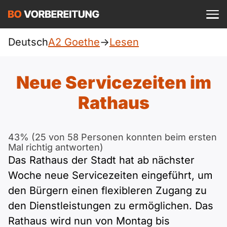
Einloggen
ist kostenlos?
Deutsch
A2 Goethe
->
Lesen
Goethe
A1
Allgemein
Neue Servicezeiten im
Deutsch
A1 Allgemein
Rathaus
A2
DTZ
Englisch
A1 DTZ
A2 Allgemein
Beruf
B1
43% (25 von 58 Personen konnten beim ersten
Türkisch
Mal richtig antworten)
A1 telc
A2 DTZ
Das Rathaus der Stadt hat ab nächster
telc
B1 Allgemein
B2
Ukrainisch
Woche neue Servicezeiten eingeführt, um
A1 Goethe
A2 telc
ÖIF
den Bürgern einen flexibleren Zugang zu
B1 DTZ
Blog
B2 Allgemein
Russisch
den Dienstleistungen zu ermöglichen. Das
A1 ÖIF
A2 Goethe
ÖSD
B1 Beruf
Webinare
Rathaus wird nun von Montag bis
B2 Beruf