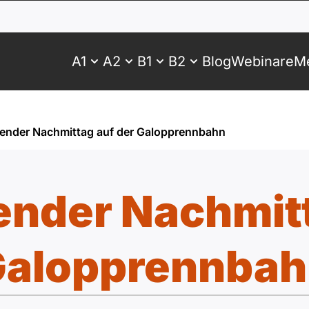
A1
A2
B1
B2
Blog
Webinare
Me
ender Nachmittag auf der Galopprennbahn
ender Nachmitt
Galopprennbah