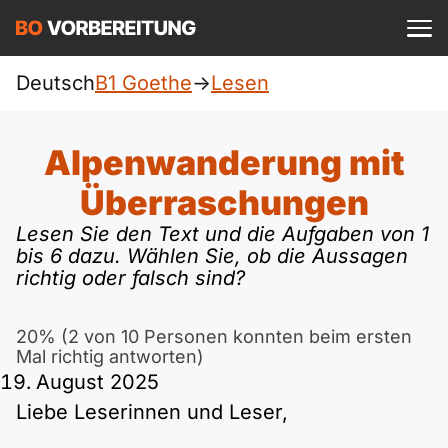
Einloggen
ist kostenlos?
Deutsch
B1 Goethe
->
Lesen
Goethe
A1
Allgemein
Alpenwanderung mit
Deutsch
A1 Allgemein
Überraschungen
A2
DTZ
Englisch
Lesen Sie den Text und die Aufgaben von 1
A1 DTZ
bis 6 dazu. Wählen Sie, ob die Aussagen
A2 Allgemein
Beruf
B1
richtig oder falsch sind?
Türkisch
A1 telc
A2 DTZ
telc
B1 Allgemein
B2
20% (2 von 10 Personen konnten beim ersten
Ukrainisch
Mal richtig antworten)
A1 Goethe
A2 telc
ÖIF
B1 DTZ
August 2025
Blog
B2 Allgemein
Russisch
Liebe Leserinnen und Leser,
A1 ÖIF
A2 Goethe
ÖSD
B1 Beruf
Webinare
B2 Beruf