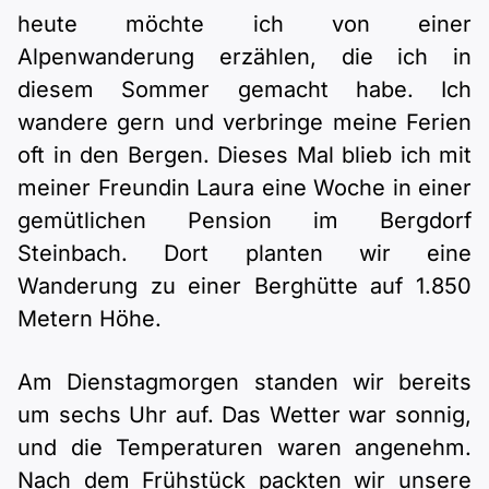
Polnisch
heute möchte ich von einer
A2 ÖIF
Pflege (telc)
B1 telc
Mehr Tools
B2 telc
Alpenwanderung erzählen, die ich in
diesem Sommer gemacht habe. Ich
B1 Goethe
Online-Kurse
B2 Goethe
wandere gern und verbringe meine Ferien
oft in den Bergen. Dieses Mal blieb ich mit
B1 ÖIF
Einbürgerungstest
B2 Pflege (telc)
meiner Freundin Laura eine Woche in einer
gemütlichen Pension im Bergdorf
B1 ÖSD
Spiele
Steinbach. Dort planten wir eine
Wanderung zu einer Berghütte auf 1.850
B1 Pflege (telc)
Schulen & Kurse
Metern Höhe.
Lebenslauf erstellen
Am Dienstagmorgen standen wir bereits
um sechs Uhr auf. Das Wetter war sonnig,
Motivationsbriefe
und die Temperaturen waren angenehm.
Nach dem Frühstück packten wir unsere