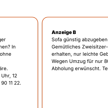
Anzeige B
ger
Sofa günstig abzugeben
nen? In
Gemütliches Zweisitzer-S
 ohne
erhalten, nur leichte G
Wegen Umzug für nur 8
äre.
Abholung erwünscht. Tel
 Uhr, 12
90 11 22.