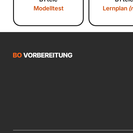
Modelltest
Lernplan
(