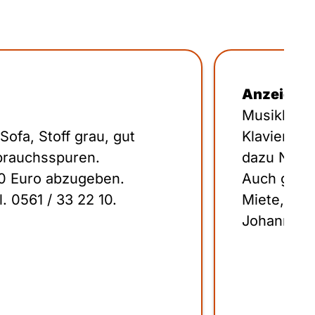
Anzeige C
Musikhaus
ofa, Stoff grau, gut
Klaviere, 
ebrauchsspuren.
dazu Note
0 Euro abzugeben.
Auch gebr
. 0561 / 33 22 10.
Miete, Kau
Johanner S