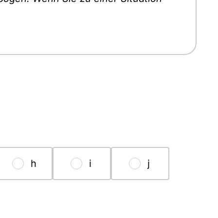
h
i
j