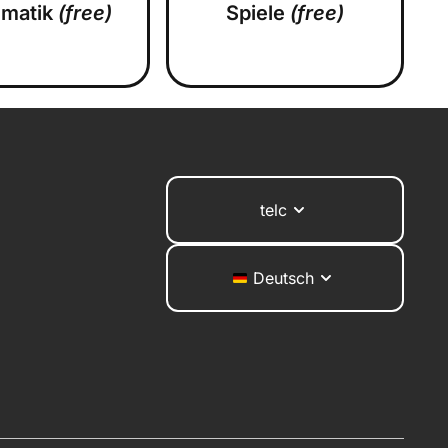
matik
(free)
Spiele
(free)
telc
Deutsch