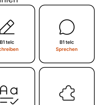
B1 telc
B1 telc
chreiben
Sprechen