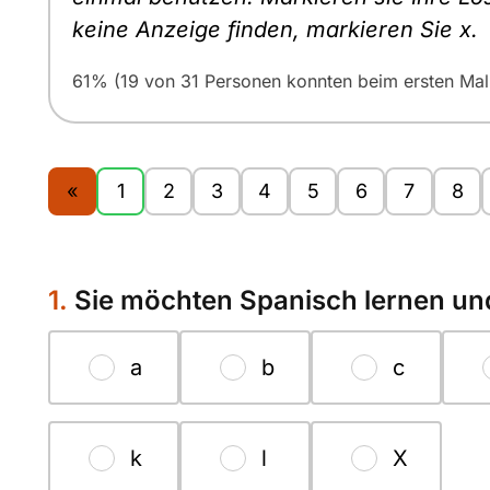
keine Anzeige finden, markieren Sie x.
61% (19 von 31 Personen konnten beim ersten Mal 
«
1
2
3
4
5
6
7
8
1.
Sie möchten Spanisch lernen und
a
b
c
k
l
X