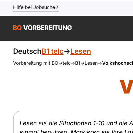
Hilfe bei Jobsuche
Deutsch
B1 telc
->
Lesen
Vorbereitung mit BO
->
telc
->
B1
->
Lesen
->
Volkshochsc
V
Lesen sie die Situationen 1-10 und die 
einmal benutzen. Markieren sie Ihre Lö