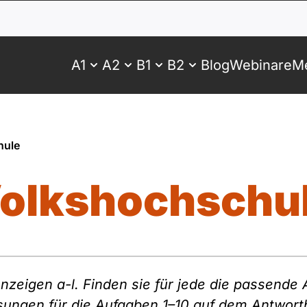
A1
A2
B1
B2
Blog
Webinare
Me
hule
olkshochschu
Anzeigen a-l. Finden sie für jede die passende
sungen für die Aufgaben 1–10 auf dem Antwort