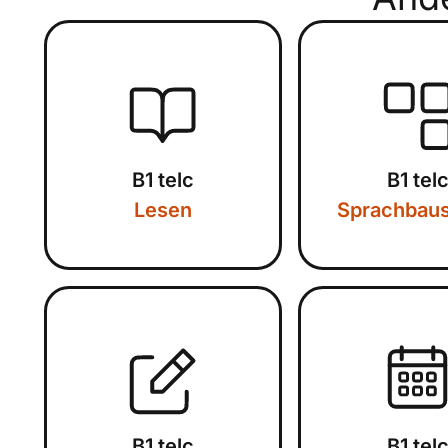
B1 telc
B1 tel
Lesen
Sprachbaus
B1 telc
B1 tel