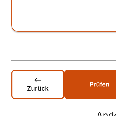
Prüfen
Zurück
And