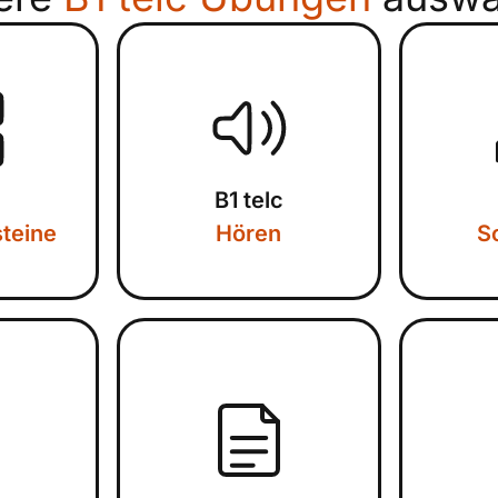
c
B1 telc
teine
Hören
S
c