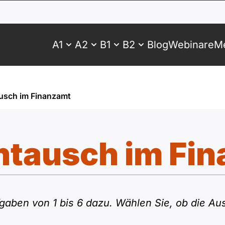
A1
A2
B1
B2
Blog
Webinare
Me
usch im Finanzamt
tausch im Fi
gaben von 1 bis 6 dazu. Wählen Sie, ob die Aus