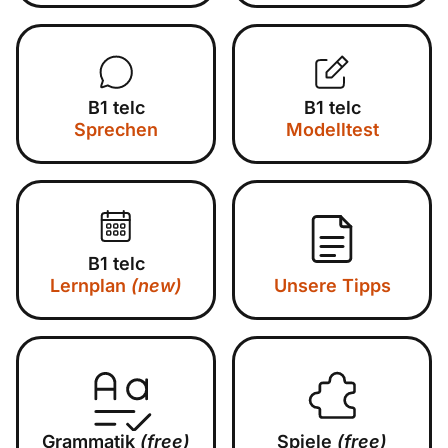
B1 telc
B1 telc
Sprechen
Modelltest
B1 telc
Lernplan
(new)
Unsere Tipps
Grammatik
(free)
Spiele
(free)