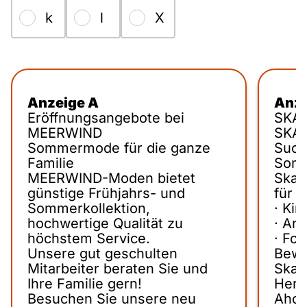
k
l
X
Anzeige A
Anze
Eröffnungsangebote bei
SKA
MEERWIND
SKA
Sommermode für die ganze
Such
Familie
Somm
MEERWIND-Moden bietet
Skat
günstige Frühjahrs- und
für 
Sommerkollektion,
· Kin
hochwertige Qualität zu
· An
höchstem Service.
· For
Unsere gut geschulten
Bewe
Mitarbeiter beraten Sie und
Skat
Ihre Familie gern!
Herr
Besuchen Sie unsere neu
Ahor