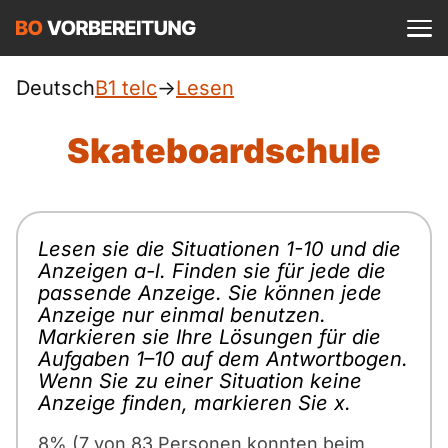
Einloggen
ist kostenlos?
telc
Deutsch
B1 telc
->
Lesen
A1
Skateboardschule
Allgemein
Deutsch
A1 Allgemein
A2
DTZ
Englisch
Lesen sie die Situationen 1-10 und die
A1 DTZ
A2 Allgemein
Beruf
B1
Anzeigen a-l. Finden sie für jede die
Türkisch
passende Anzeige. Sie können jede
A1 telc
A2 DTZ
Anzeige nur einmal benutzen.
Goethe
B1 Allgemein
B2
Markieren sie Ihre Lösungen für die
Ukrainisch
Aufgaben 1–10 auf dem Antwortbogen.
A1 Goethe
A2 telc
ÖIF
B1 DTZ
Wenn Sie zu einer Situation keine
Blog
B2 Allgemein
Russisch
Anzeige finden, markieren Sie x.
A1 ÖIF
A2 Goethe
ÖSD
B1 Beruf
Webinare
B2 Beruf
8% (7 von 83 Personen konnten beim