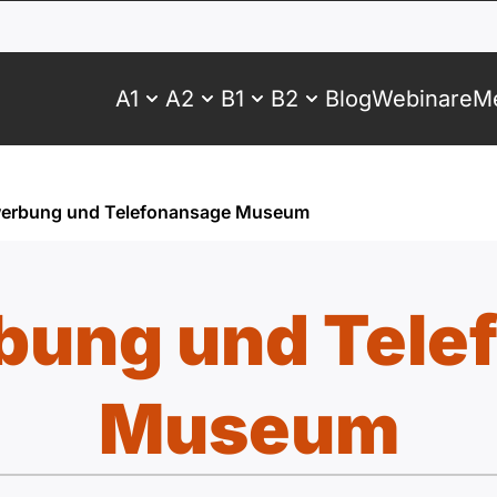
A1
A2
B1
B2
Blog
Webinare
Me
erbung und Telefonansage Museum
bung und Tele
Museum