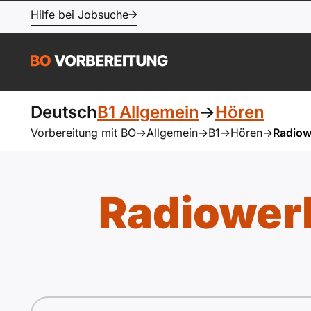
Hilfe bei Jobsuche
Deutsch
B1 Allgemein
->
Hören
Vorbereitung mit BO
->
Allgemein
->
B1
->
Hören
->
Radiow
Radiower