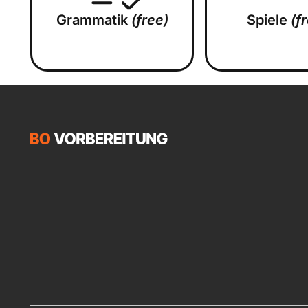
Grammatik
(free)
Spiele
(f