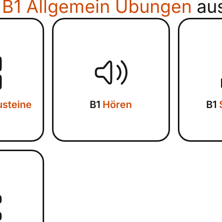
e
B1 Allgemein Übungen
au
steine
B1
Hören
B1