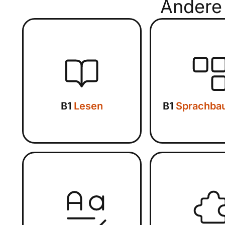
Ander
B1
Lesen
B1
Sprachbau