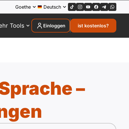
Goethe
Deutsch
hr Tools
Einloggen
ist kostenlos?
 Sprache –
ngen