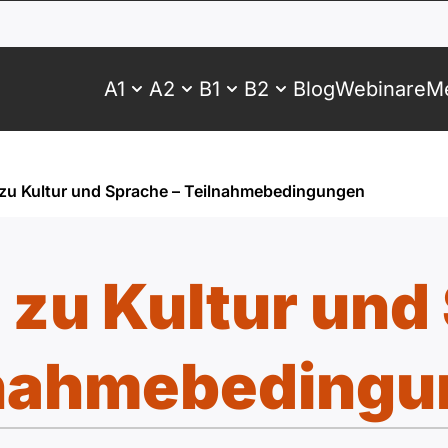
A1
A2
B1
B2
Blog
Webinare
Me
zu Kultur und Sprache – Teilnahmebedingungen
zu Kultur und
lnahmebedingu