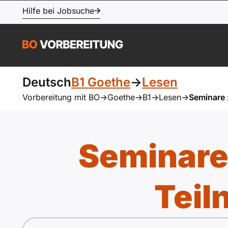
Hilfe bei Jobsuche
Deutsch
B1 Goethe
->
Lesen
Vorbereitung mit BO
->
Goethe
->
B1
->
Lesen
->
Seminare 
Seminare 
Tei