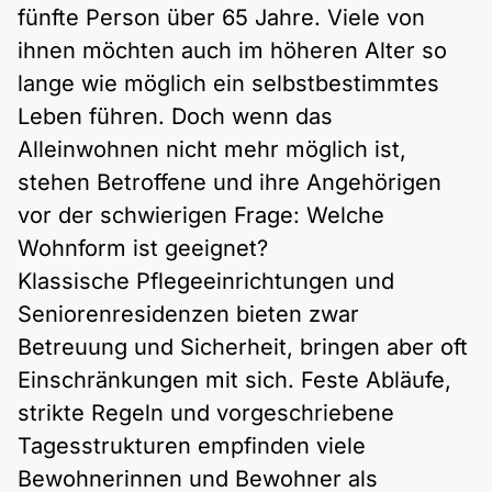
Polnisch
fünfte Person über 65 Jahre. Viele von
A2 ÖIF
Pflege (telc)
B1 telc
Mehr Tools
ihnen möchten auch im höheren Alter so
B2 telc
lange wie möglich ein selbstbestimmtes
B1 Goethe
Online-Kurse
B2 Goethe
Leben führen. Doch wenn das
Alleinwohnen nicht mehr möglich ist,
B1 ÖIF
Einbürgerungstest
B2 Pflege (telc)
stehen Betroffene und ihre Angehörigen
vor der schwierigen Frage: Welche
B1 ÖSD
Spiele
Wohnform ist geeignet?
Klassische Pflegeeinrichtungen und
B1 Pflege (telc)
Schulen & Kurse
Seniorenresidenzen bieten zwar
Betreuung und Sicherheit, bringen aber oft
Lebenslauf erstellen
Einschränkungen mit sich. Feste Abläufe,
strikte Regeln und vorgeschriebene
Motivationsbriefe
Tagesstrukturen empfinden viele
Bewohnerinnen und Bewohner als