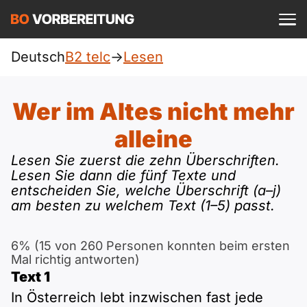
Einloggen
ist kostenlos?
Deutsch
B2 telc
->
Lesen
telc
A1
Allgemein
Wer im Altes nicht mehr
Deutsch
A1 Allgemein
alleine
A2
DTZ
Englisch
Lesen Sie zuerst die zehn Überschriften.
A1 DTZ
Lesen Sie dann die fünf Texte und
A2 Allgemein
Beruf
B1
entscheiden Sie, welche Überschrift (a–j)
Türkisch
am besten zu welchem Text (1–5) passt.
A1 telc
A2 DTZ
Goethe
B1 Allgemein
B2
Ukrainisch
6% (15 von 260 Personen konnten beim ersten
A1 Goethe
A2 telc
ÖIF
B1 DTZ
Mal richtig antworten)
Blog
B2 Allgemein
Russisch
Text 1
A1 ÖIF
A2 Goethe
ÖSD
B1 Beruf
In Österreich lebt inzwischen fast jede
Webinare
B2 Beruf