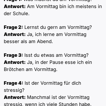
Polnisch
Antwort:
Am Vormittag bin ich meistens in
A2 ÖIF
Pflege (telc)
B1 telc
Mehr Tools
B2 telc
der Schule.
B1 Goethe
Online-Kurse
B2 Goethe
Frage 2:
Lernst du gern am Vormittag?
Antwort:
Ja, ich lerne am Vormittag
B1 ÖIF
Einbürgerungstest
B2 Pflege (telc)
besser als am Abend.
B1 ÖSD
Spiele
Frage 3:
Isst du etwas am Vormittag?
Antwort:
Ja, in der Pause esse ich ein
B1 Pflege (telc)
Schulen & Kurse
Brötchen am Vormittag.
Lebenslauf erstellen
Frage 4:
Ist der Vormittag für dich
stressig?
Motivationsbriefe
Antwort:
Manchmal ist der Vormittag
stressig, wenn ich viele Stunden habe.