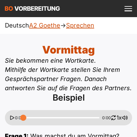
Einloggen
ist kostenlos?
Deutsch
A2 Goethe
->
Sprechen
Goethe
A1
Allgemein
Vormittag
Deutsch
A1 Allgemein
Sie bekommen eine Wortkarte.
A2
DTZ
Englisch
Mithilfe der Wortkarte stellen Sie Ihrem
A1 DTZ
A2 Allgemein
Gesprächspartner Fragen. Danach
Beruf
B1
Türkisch
antworten Sie auf die Fragen des Partners.
A1 telc
A2 DTZ
Beispiel
telc
B1 Allgemein
B2
Ukrainisch
A1 Goethe
A2 telc
ÖIF
B1 DTZ
Blog
B2 Allgemein
1x
0:00
0:00
Russisch
A1 ÖIF
A2 Goethe
ÖSD
B1 Beruf
Webinare
B2 Beruf
Frage 1:
Was machst du am Vormittag?