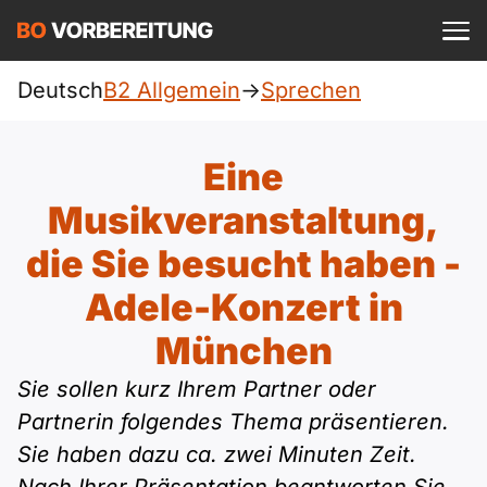
Einloggen
ist kostenlos?
Deutsch
B2 Allgemein
->
Sprechen
Allgemein
A1
DTZ
Eine
Deutsch
A1 Allgemein
Musikveranstaltung,
A2
Beruf
Englisch
die Sie besucht haben -
A1 DTZ
A2 Allgemein
telc
B1
Adele-Konzert in
Türkisch
A1 telc
A2 DTZ
München
Goethe
B1 Allgemein
B2
Ukrainisch
Sie sollen kurz Ihrem Partner oder
A1 Goethe
A2 telc
ÖIF
B1 DTZ
Blog
B2 Allgemein
Partnerin folgendes Thema präsentieren.
Russisch
Sie haben dazu ca. zwei Minuten Zeit.
A1 ÖIF
A2 Goethe
ÖSD
B1 Beruf
Webinare
B2 Beruf