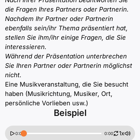
Nach Ihrer Präsentation beantworten Sie
Polnisch
die Fragen Ihres Partners oder Partnerin.
A2 ÖIF
Pflege (telc)
B1 telc
Mehr Tools
B2 telc
Nachdem Ihr Partner oder Partnerin
ebenfalls sein/ihr Thema präsentiert hat,
B1 Goethe
Online-Kurse
B2 Goethe
stellen Sie ihm/ihr einige Fragen, die Sie
interessieren.
B1 ÖIF
Einbürgerungstest
B2 Pflege (telc)
Während der Präsentation unterbrechen
Sie Ihren Partner oder Partnerin möglichst
B1 ÖSD
Spiele
nicht.
Eine Musikveranstaltung, die Sie besucht
B1 Pflege (telc)
Schulen & Kurse
haben (Musikrichtung, Musiker, Ort,
persönliche Vorlieben usw.)
Lebenslauf erstellen
Beispiel
Motivationsbriefe
1x
0:00
0:00