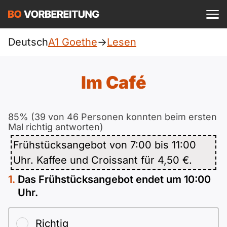
Einloggen
ist kostenlos?
Deutsch
A1 Goethe
->
Lesen
Goethe
A1
Allgemein
Im Café
Deutsch
A1 Allgemein
A2
DTZ
Englisch
85% (39 von 46 Personen konnten beim ersten
A1 DTZ
Mal richtig antworten)
A2 Allgemein
Beruf
B1
Türkisch
Frühstücksangebot von 7:00 bis 11:00
A1 telc
A2 DTZ
Uhr. Kaffee und Croissant für 4,50 €.
telc
B1 Allgemein
B2
Ukrainisch
Das Frühstücksangebot endet um 10:00
A1 Goethe
A2 telc
ÖIF
B1 DTZ
Uhr.
Blog
B2 Allgemein
Russisch
A1 ÖIF
A2 Goethe
ÖSD
B1 Beruf
Webinare
B2 Beruf
Richtig