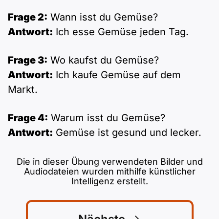
Polnisch
Frage 2:
Wann isst du Gemüse?
A2 ÖIF
Pflege (telc)
B1 telc
Mehr Tools
B2 telc
Antwort:
Ich esse Gemüse jeden Tag.
B1 Goethe
Online-Kurse
B2 Goethe
Frage 3:
Wo kaufst du Gemüse?
Antwort:
Ich kaufe Gemüse auf dem
B1 ÖIF
Einbürgerungstest
B2 Pflege (telc)
Markt.
B1 ÖSD
Spiele
Frage 4:
Warum isst du Gemüse?
B1 Pflege (telc)
Antwort:
Gemüse ist gesund und lecker.
Schulen & Kurse
Lebenslauf erstellen
Die in dieser Übung verwendeten Bilder und
Audiodateien wurden mithilfe künstlicher
Intelligenz erstellt.
Motivationsbriefe