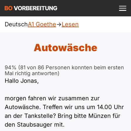
Einloggen
ist kostenlos?
Deutsch
A1 Goethe
->
Lesen
Goethe
A1
Allgemein
Autowäsche
Deutsch
A1 Allgemein
A2
DTZ
Englisch
94% (81 von 86 Personen konnten beim ersten
A1 DTZ
Mal richtig antworten)
A2 Allgemein
Beruf
B1
Hallo Jonas,
Türkisch
A1 telc
A2 DTZ
telc
B1 Allgemein
B2
morgen fahren wir zusammen zur
Ukrainisch
A1 Goethe
Autowäsche. Treffen wir uns um 14.00 Uhr
A2 telc
ÖIF
B1 DTZ
Blog
B2 Allgemein
Russisch
an der Tankstelle? Bring bitte Münzen für
A1 ÖIF
den Staubsauger mit.
A2 Goethe
ÖSD
B1 Beruf
Webinare
B2 Beruf