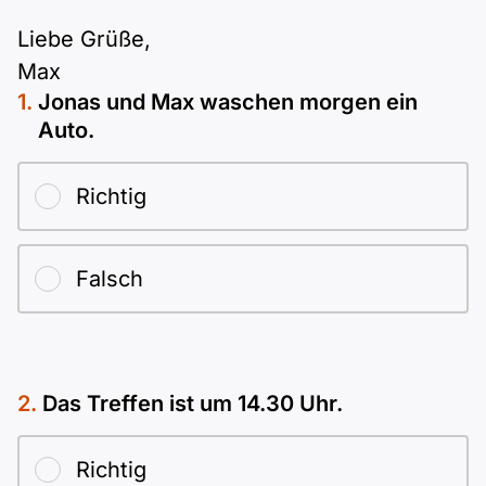
Polnisch
Liebe Grüße,
A2 ÖIF
Pflege (telc)
B1 telc
Mehr Tools
B2 telc
Max
Jonas und Max waschen morgen ein
B1 Goethe
Online-Kurse
B2 Goethe
Auto.
B1 ÖIF
Einbürgerungstest
B2 Pflege (telc)
Richtig
B1 ÖSD
Spiele
Falsch
B1 Pflege (telc)
Schulen & Kurse
Lebenslauf erstellen
Das Treffen ist um 14.30 Uhr.
Motivationsbriefe
Richtig