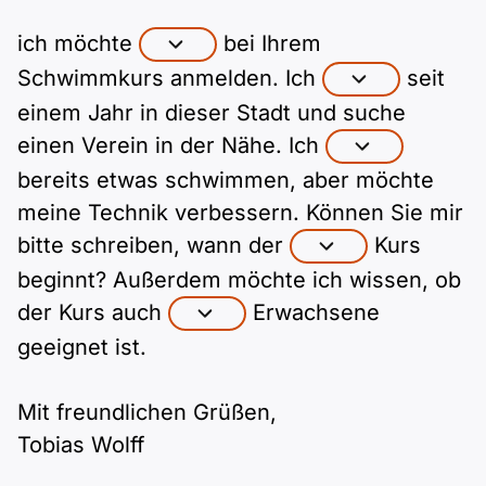
Polnisch
A2 ÖIF
ich möchte
Pflege (telc)
bei Ihrem
B1 telc
Mehr Tools
B2 telc
Schwimmkurs anmelden. Ich
seit
B1 Goethe
Online-Kurse
einem Jahr in dieser Stadt und suche
B2 Goethe
einen Verein in der Nähe. Ich
B1 ÖIF
Einbürgerungstest
B2 Pflege (telc)
bereits etwas schwimmen, aber möchte
meine Technik verbessern. Können Sie mir
B1 ÖSD
Spiele
bitte schreiben, wann der
Kurs
beginnt? Außerdem möchte ich wissen, ob
B1 Pflege (telc)
Schulen & Kurse
der Kurs auch
Erwachsene
geeignet ist.
Lebenslauf erstellen
Mit freundlichen Grüßen,
Motivationsbriefe
Tobias Wolff