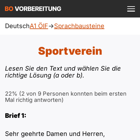
Einloggen
ist kostenlos?
Deutsch
A1 ÖIF
->
Sprachbausteine
ÖIF
A1
Allgemein
Sportverein
Deutsch
A1 Allgemein
A2
DTZ
Lesen Sie den Text und wählen Sie die
Englisch
richtige Lösung (a oder b).
A1 DTZ
A2 Allgemein
Beruf
B1
Türkisch
22% (2 von 9 Personen konnten beim ersten
A1 telc
A2 DTZ
telc
B1 Allgemein
Mal richtig antworten)
B2
Ukrainisch
A1 Goethe
Brief 1:
A2 telc
Goethe
B1 DTZ
Blog
B2 Allgemein
Russisch
A1 ÖIF
A2 Goethe
Sehr geehrte Damen und Herren,
ÖSD
B1 Beruf
Webinare
B2 Beruf