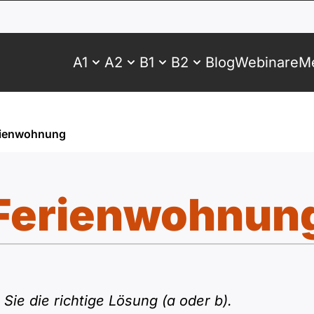
A1
A2
B1
B2
Blog
Webinare
Me
rienwohnung
Ferienwohnun
Sie die richtige Lösung (a oder b).