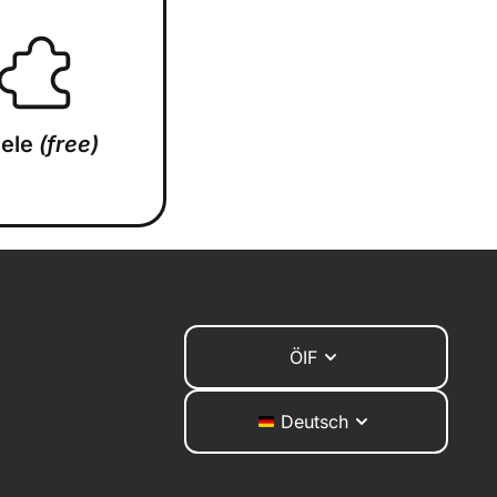
iele
(free)
ÖIF
Deutsch