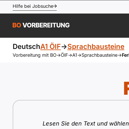
Hilfe bei Jobsuche
Deutsch
A1 ÖIF
->
Sprachbausteine
Vorbereitung mit BO
->
ÖIF
->
A1
->
Sprachbausteine
->
Fe
Lesen Sie den Text und wählen 