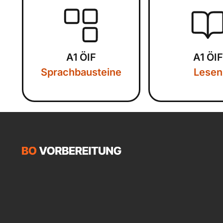
A1 ÖIF
A1 ÖIF
Sprachbausteine
Lesen