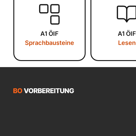
A1 ÖIF
A1 ÖIF
Sprachbausteine
Lesen