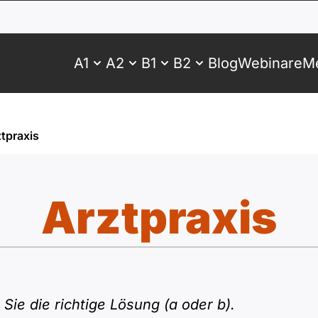
A1
A2
B1
B2
Blog
Webinare
Me
tpraxis
Arztpraxis
Sie die richtige Lösung (a oder b).