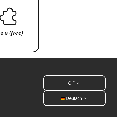
iele
(free)
ÖIF
Deutsch