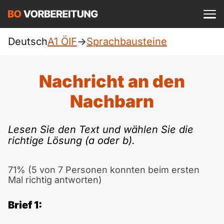
Einloggen
ist kostenlos?
Deutsch
A1 ÖIF
->
Sprachbausteine
ÖIF
A1
Allgemein
Nachricht an den
Deutsch
A1 Allgemein
Nachbarn
A2
DTZ
Englisch
A1 DTZ
A2 Allgemein
Lesen Sie den Text und wählen Sie die
Beruf
B1
richtige Lösung (a oder b).
Türkisch
A1 telc
A2 DTZ
telc
B1 Allgemein
B2
Ukrainisch
71% (5 von 7 Personen konnten beim ersten
Mal richtig antworten)
A1 Goethe
A2 telc
Goethe
B1 DTZ
Blog
B2 Allgemein
Russisch
Brief 1:
A1 ÖIF
A2 Goethe
ÖSD
B1 Beruf
Webinare
B2 Beruf