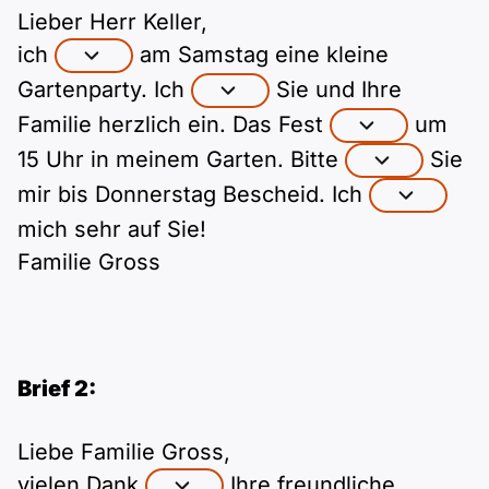
Polnisch
Lieber Herr Keller,
A2 ÖIF
Pflege (telc)
B1 telc
Mehr Tools
B2 telc
ich
am Samstag eine kleine
Gartenparty. Ich
Sie und Ihre
B1 Goethe
Online-Kurse
B2 Goethe
Familie herzlich ein. Das Fest
um
15 Uhr in meinem Garten. Bitte
Sie
B1 ÖIF
Einbürgerungstest
B2 Pflege (telc)
mir bis Donnerstag Bescheid. Ich
mich sehr auf Sie!
B1 ÖSD
Spiele
Familie Gross
B1 Pflege (telc)
Schulen & Kurse
Lebenslauf erstellen
Brief 2:
Motivationsbriefe
Liebe Familie Gross,
vielen Dank
Ihre freundliche