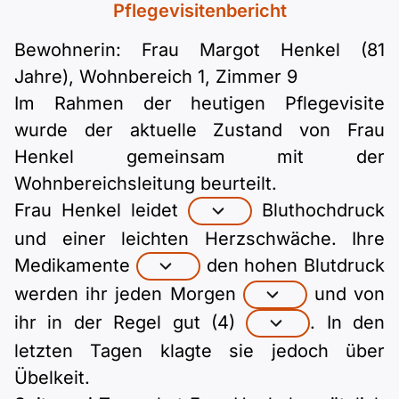
Polnisch
Pflegevisitenbericht
A2 ÖIF
ÖSD
B1 telc
Mehr Tools
B2 telc
Bewohnerin: Frau Margot Henkel (81
Jahre), Wohnbereich 1, Zimmer 9
B1 Goethe
Online-Kurse
B2 Goethe
Im Rahmen der heutigen Pflegevisite
wurde der aktuelle Zustand von Frau
B1 ÖIF
Einbürgerungstest
B2 Pflege (telc)
Henkel gemeinsam mit der
Wohnbereichsleitung beurteilt.
B1 ÖSD
Spiele
Frau Henkel leidet
Bluthochdruck
und einer leichten Herzschwäche. Ihre
B1 Pflege (telc)
Schulen & Kurse
Medikamente
den hohen Blutdruck
werden ihr jeden Morgen
und von
Lebenslauf erstellen
ihr in der Regel gut (4)
. In den
Motivationsbriefe
letzten Tagen klagte sie jedoch über
Übelkeit.