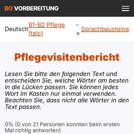
Einloggen
ist kostenlos?
B1-B2 Pflege
-
Pflege (telc)
Deutsch
Sprachbausteine
(telc)
>
A1
Allgemein
Deutsch
Pflegevisitenbericht
A1 Allgemein
A2
DTZ
Englisch
Lesen Sie bitte den folgenden Text und
A1 DTZ
A2 Allgemein
Beruf
B1
entscheiden Sie, welche Wörter am besten
Türkisch
in die Lücken passen.
Sie können jedes
A1 telc
Wort im Kasten nur einmal verwenden.
A2 DTZ
telc
B1 Allgemein
B2
Beachten Sie, dass nicht alle Wörter in den
Ukrainisch
Text passen.
A1 Goethe
A2 telc
Goethe
B1 DTZ
Blog
B2 Allgemein
Russisch
0% (0 von 21 Personen konnten beim ersten
A1 ÖIF
A2 Goethe
ÖIF
B1 Beruf
Webinare
Mal richtig antworten)
B2 Beruf