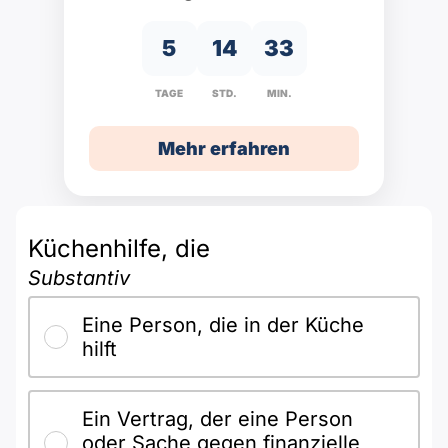
Polnisch
A2 ÖIF
Pflege (telc)
B1 telc
Mehr Tools
5
14
33
B2 telc
TAGE
STD.
MIN.
B1 Goethe
Online-Kurse
B2 Goethe
Mehr erfahren
B1 ÖIF
Einbürgerungstest
B2 Pflege (telc)
B1 ÖSD
Spiele
Küchenhilfe, die
B1 Pflege (telc)
Schulen & Kurse
Substantiv
Eine Person, die in der Küche
Lebenslauf erstellen
hilft
Motivationsbriefe
Ein Vertrag, der eine Person
oder Sache gegen finanzielle