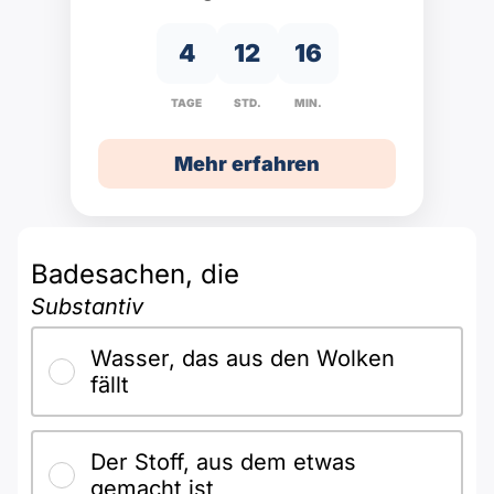
Polnisch
A2 ÖIF
Pflege (telc)
B1 telc
Mehr Tools
4
12
16
B2 telc
TAGE
STD.
MIN.
B1 Goethe
Online-Kurse
B2 Goethe
Mehr erfahren
B1 ÖIF
Einbürgerungstest
B2 Pflege (telc)
B1 ÖSD
Spiele
Badesachen, die
B1 Pflege (telc)
Schulen & Kurse
Substantiv
Wasser, das aus den Wolken
Lebenslauf erstellen
fällt
Motivationsbriefe
Der Stoff, aus dem etwas
gemacht ist