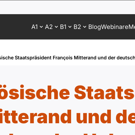
A1
A2
B1
B2
Blog
Webinare
Me
sische Staatspräsident François Mitterand und der deuts
ösische Staat
itterand und d