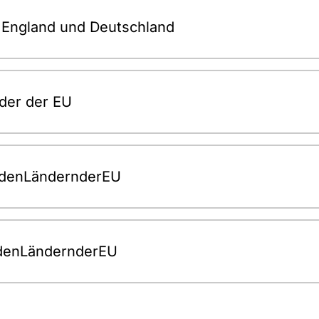
 England und Deutschland
nder der EU
ndenLändernderEU
indenLändernderEU