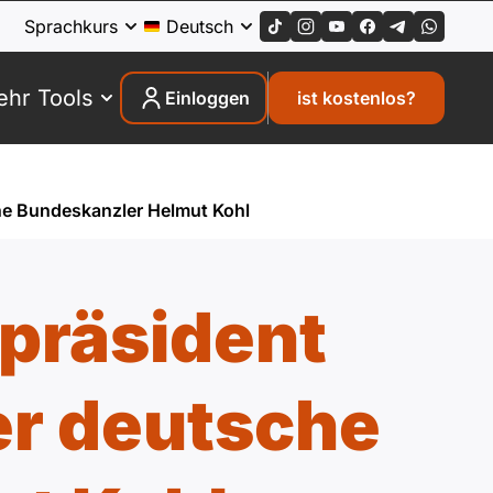
Sprachkurs
Deutsch
hr Tools
Einloggen
ist kostenlos?
che Bundeskanzler Helmut Kohl
spräsident
er deutsche