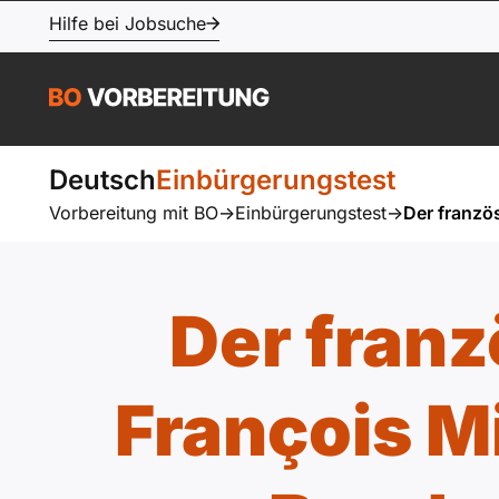
Hilfe bei Jobsuche
Deutsch
Einbürgerungstest
Vorbereitung mit BO
->
Einbürgerungstest
->
Der franzö
Der franz
François M