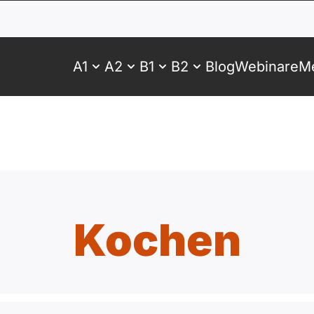
A1
A2
B1
B2
Blog
Webinare
Me
Kochen