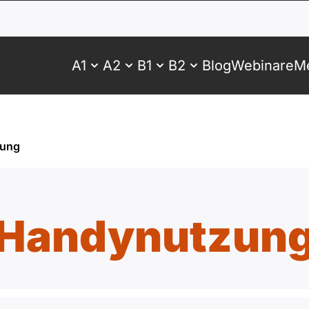
A1
A2
B1
B2
Blog
Webinare
Me
zung
Handynutzun