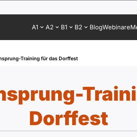
A1
A2
B1
B2
Blog
Webinare
Me
sprung-Training für das Dorffest
sprung-Traini
Dorffest