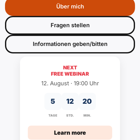
Polnisch
Über mich
A2 ÖIF
Pflege (telc)
B1 telc
Additional
B2 telc
Fragen stellen
B1 Goethe
Online Courses
B2 Goethe
Informationen geben/bitten
B1 ÖIF
Naturalization Test
B2 Pflege (telc)
B1 ÖSD
Games
NEXT
FREE WEBINAR
12. August · 19:00 Uhr
B1 Pflege (telc)
Schools & Courses
5
12
20
create a CV
TAGE
STD.
MIN.
Motivation letters
Learn more