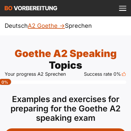
Log in
Is it free?
Goethe
Deutsch
A2 Goethe ->
Sprechen
A1
Allgemein
Englisch
Goethe A2 Speaking
A1 Allgemein
A2
DTZ
Topics
Deutsch
A1 DTZ
Your progress A2 Sprechen
Success rate 0%
A2 Allgemein
Beruf
B1
0%
Türkisch
A1 telc
A2 DTZ
telc
B1 Allgemein
B2
Examples and exercises for
Ukrainisch
A1 Goethe
preparing for the Goethe A2
A2 telc
ÖIF
B1 DTZ
Blog
B2 Allgemein
speaking exam
Russisch
A1 ÖIF
A2 Goethe
ÖSD
B1 Beruf
Webinars
B2 Beruf